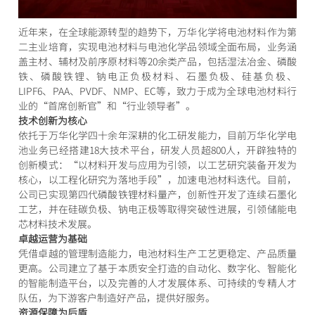
近年来，在全球能源转型的趋势下，万华化学将电池材料作为第
二主业培育，实现电池材料与电池化学品领域全面布局，业务涵
盖主材、辅材及前序原材料等20余类产品，包括湿法冶金、磷酸
铁、磷酸铁锂、钠电正负极材料、石墨负极、硅基负极、
LIPF6、PAA、PVDF、NMP、EC等，致力于成为全球电池材料行
业的“首席创新官”和“行业领导者”。
技术创新为核心
依托于万华化学四十余年深耕的化工研发能力，目前万华化学电
池业务已经搭建18大技术平台，研发人员超800人，开辟独特的
创新模式：“以材料开发与应用为引领，以工艺研究装备开发为
核心，以工程化研究为落地手段”，加速电池材料迭代。目前，
公司已实现第四代磷酸铁锂材料量产，创新性开发了连续石墨化
工艺，并在硅碳负极、钠电正极等取得突破性进展，引领储能电
芯材料技术发展。
卓越运营为基础
凭借卓越的管理制造能力，电池材料生产工艺更稳定、产品质量
更高。公司建立了基于本质安全打造的自动化、数字化、智能化
的智能制造平台，以及完善的人才发展体系、可持续的专精人才
队伍，为下游客户制造好产品，提供好服务。
资源保障为后盾