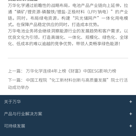
万华化学通过前瞻性的战略布局，电池产品产业链向上延伸，拉
通“磷矿/锂资源-磷酸铁/锂盐-正极材料（LFP/钠电）”的产业
链。同时，布局绿电资源，构建“风光储网产”一体化用电模
式。在保障产品稳定供应的同时，打造成本优势。
万华电池业务将会继续洞察能源行业的发展趋势和客户需求，以
优良文化为引领，打造高端化、一体化、规模化、绿色化、全球
化、低成本的难以逾越的竞争优势，带领人类畅享绿色能源！
上一篇： 万华化学连续4年上榜《财富》中国ESG影响力榜
下一篇： 中国工程院“化工新材料创新与高质量发展”院士行活
动成功举办
关于万华
产品与行业解决方案
可持续发展