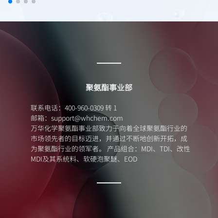
2020年
乙烯裂解装置一次性开车成功并产出合格产品，万华乙
烯产业链关键装置全部开车成功。
关于我们
2020年
聚氨酯事业部
万华四川一期改性塑料项目顺利中交。
联系电话：400-960-0309 转 1
邮箱：support@whchem.com
万华化学聚氨酯事业部致力于向着全球聚氨酯行业的
市场领先者的目标迈进，并通过不断地创新开拓，成
2021年
为聚氨酯行业的领军者。 产品组合：MDI、TDI、改性
MDI及其系统料、软硬泡聚醚、EOD
万华化学位列全球化工50强第29位。
2021年