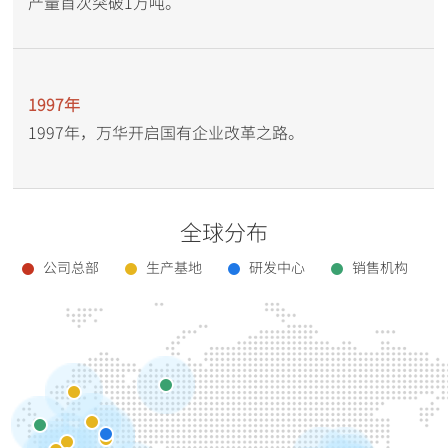
产量首次突破1万吨。
有限公司。
2014年
1997年
2002年
万华烟台工业园老厂搬迁60万吨/年异氰酸酯一体化项
1997年，万华开启国有企业改革之路。
通过对老装置改造，MDI产能达到10万吨/年。
目全线一次性投产成功并生产出合格的MDI产品。
2015年
全球分布
PO/AE一体化项目全线投产并生产出合格产品，涂料和
2003年
特种化学品装置陆续投产，万华烟台工业园一期工程全
公司总部
生产基地
研发中心
销售机构
16万吨/年MDI工程在宁波大榭开始建设。
线竣工，万华搭建起聚氨酯、石化、精细化学品三大产
业平台。
2004年
2017年
万华成为国内化工领域率先引进美国杜邦安全管理体系
万华珠海项目整体一次性试车成功。同期，万华烟台工
的公司，从严提出“零伤害，零事故，零排放，建设花
业园二期项目涵盖百万吨乙烯项目、PC等20余项高附加
园式工厂“的HSE目标。
值化工新材料项目开始建设。