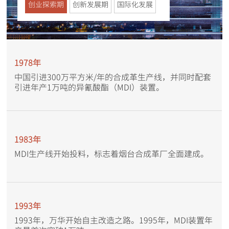
创业探索期
创新发展期
国际化发展
1978年
2010年
1998年
中国引进300万平方米/年的合成革生产线，并同时配套
万华宁波工业园二期30万吨/年MDI装置及配套工程项目
烟台万华聚氨酯股份有限公司改制成立。
引进年产1万吨的异氰酸酯（MDI）装置。
全面试车成功。
2011年
1983年
1999年
万华收购匈牙利宝思德化学，迈出了国际化进程里程碑
MDI生产线开始投料，标志着烟台合成革厂全面建成。
MDI装置生产能力达到2万吨/年。
式的一步。
1993年
2013年
2001年
1993年，万华开始自主改造之路。1995年，MDI装置年
烟台万华聚氨酯股份有限公司更名为万华化学集团股份
公司成功上市，迅速成为两市次新股中的领头羊。