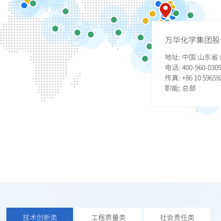
2005年
2017年
万华化学集团股
宁波16万吨/年MDI装置一次性投料试车成功，同期，万
万华北美技术中心投入使用，实现万华全球研发机构布
华在中东、俄罗斯、日本、美国、欧洲设立分公司和办
局。
地址: 中国 山东
事处，实施全球化布局。
电话: 400-960-030
传真: +86 10 59659
职能: 总部
2018年
中共中央总书记、国家主席、中央军委主席习近平来到
万华烟台工业园考察并作出重要指示。
2019年
万华化学四川基地年产25万吨高性能改性树脂项目开工
建设。
技术创新类
工程质量类
社会责任类