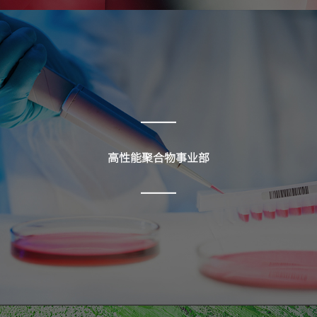
万华化学荣获EcoVadis金牌认证勋章
2022年
蓬莱产业园开工建设
高性能聚合物事业部
2024年
收购铜化集团相关产业
烟台产业园柠檬醛/POE装置成功开车
2025年
烟台产业园二期120万吨/年乙烯项目投产