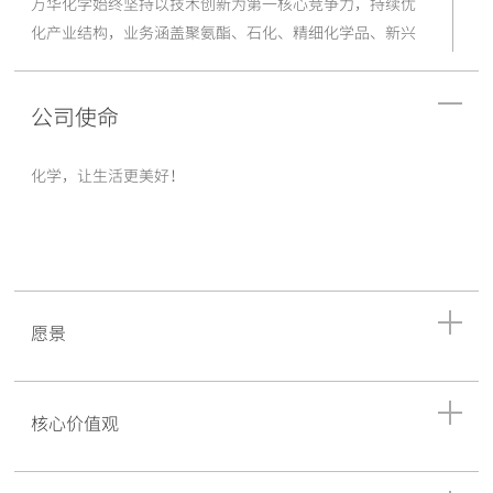
万华化学始终坚持以技术创新为第一核心竞争力，持续优
化产业结构，业务涵盖聚氨酯、石化、精细化学品、新兴
材料、未来产业五大产业集群。所服务的行业主要包括：
生活家居、运动休闲、汽车交通、建筑工业、电子电气、
公司使命
个人护理和绿色能源等。
作为一家全球化运营的化工新材料公司，万华化学拥有烟
化学，让生活更美好！
台、蓬莱、宁波、四川、福建、珠海、宁夏、海阳、莱
州、匈牙利、捷克、瑞典、意大利、法国十四大生产基地
及工厂，形成了强大的生产运营网络；此外，烟台、宁
波、上海、北京、深圳、匈牙利、西班牙七大研发中心已
完成布局，并在欧洲、美国、日本等二十余个国家和地区
愿景
设立子公司及办事处，致力于为全球客户提供更具竞争力
的产品及综合解决方案。
万华化学秉承“化学，让生活更美好！”的使命，将一如
核心价值观
既往地在化工新材料领域持续创新，引领行业发展方向，
为人类创造美好生活！