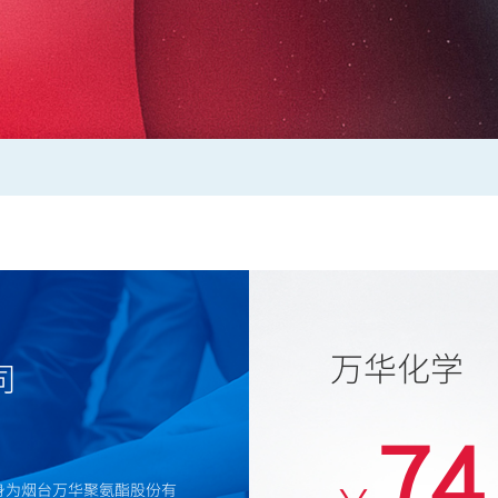
万华化学
司
74
身为烟台万华聚氨酯股份有