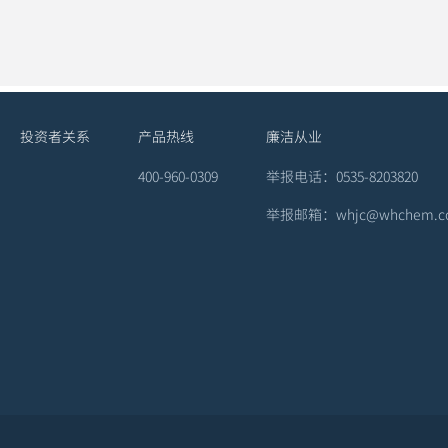
投资者关系
产品热线
廉洁从业
400-960-0309
举报电话：0535-8203820
举报邮箱：whjc@whchem.c