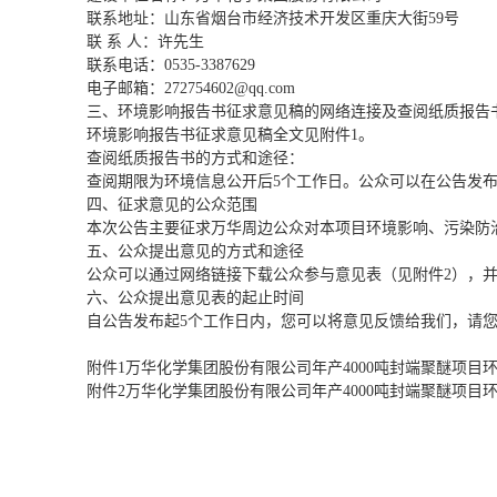
联系地址：山东省烟台市经济技术开发区重庆大街
59号
联
系
人：许先生
联系电话：
0535-3387629
电子邮箱：
272754602@qq.com
三、环境影响报告书征求意见稿的网络连接及查阅纸质报告
环境影响报告书征求意见稿全文见附件
1。
查阅纸质报告书的方式和途径：
查阅期限为环境信息公开后
5个工作日。公众可以在公告发
四、征求意见的公众范围
本次公告主要征求万华周边公众对本项目环境影响、污染防
五、公众提出意见的方式和途径
公众可以通过网络链接下载公众参与意见表（见附件
2），
六、公众提出意见表的起止时间
自公告发布起
5个工作日内，您可以将意见反馈给我们，请
附件
1
万华化学集团股份有限公司年产
4000吨封端聚醚项目
附件
2
万华化学集团股份有限公司年产
4000吨封端聚醚项目